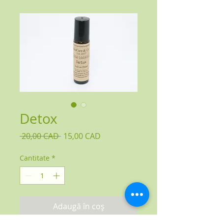
Detox
Preț normal
Preț redus
 20,00 CAD 
15,00 CAD
Cantitate
*
Adaugă în coș